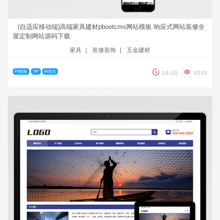
(自适应移动端)高端家具建材pbootcms网站模板 响应式网站装修全
屋定制网站源码下载
家具
|
装修装饰
|
五金建材
PB模板
VIP
响应式
04-09
9039