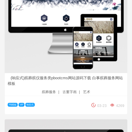
(响应式)殡葬殡仪服务类pbootcms网站源码下载 白事殡葬服务网站
模板
殡葬服务
|
古董字画
|
艺术
PB模板
VIP
响应式
03-23
4269