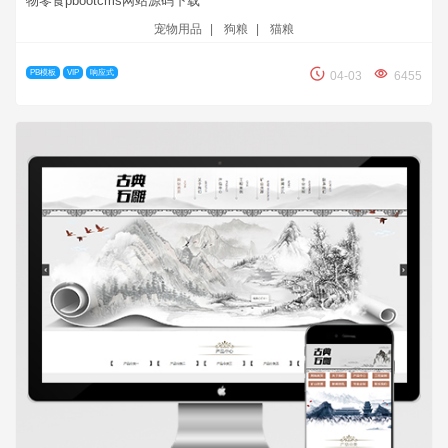
物零食pbootcms网站源码下载
宠物用品
|
狗粮
|
猫粮
PB模板
VIP
响应式
04-03
6455