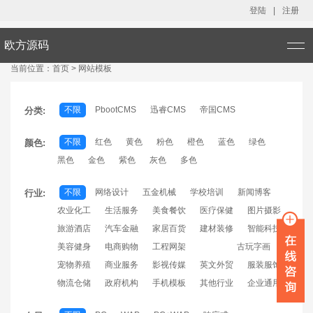
登陆
|
注册
欧方源码
当前位置：
首页
>
网站模板
不限
PbootCMS
迅睿CMS
帝国CMS
分类:
不限
红色
黄色
粉色
橙色
蓝色
绿色
颜色:
黑色
金色
紫色
灰色
多色
不限
网络设计
五金机械
学校培训
新闻博客
行业:
农业化工
生活服务
美食餐饮
医疗保健
图片摄影
旅游酒店
汽车金融
家居百货
建材装修
智能科技
美容健身
电商购物
工程网架
古玩字画
宠物养殖
商业服务
影视传媒
英文外贸
服装服饰
物流仓储
政府机构
手机模板
其他行业
企业通用