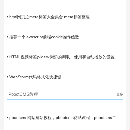
03-16
• html网页之meta标签大全集合 meta标签整理
03-07
• 推荐一个javascript前端cookie操作函数
02-02
• HTML视频标签(video标签)的调取、使用和自动播放的设置
01-28
• WebStorm代码格式化快捷键
PbootCMS教程
更多
10-16
• pbootcms网站建站教程，pbootcms仿站教程，pbootcms二次
开发教程
05-23