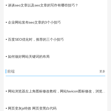
• 谈谈seo文章以及seo文章的写作有哪些技巧？
01-02
• 企业网站发布seo文章的3个小技巧
11-11
• 百度SEO优化时，推荐的三个小技巧
07-22
• 如何做好网站关键词的布局
前端
更多
01-14
• 网站浏览器左上角图标修改教程，网站favicon图标修改，浏览
器网站图标修改
10-27
• 网页变灰js特效 网页变黑白代码