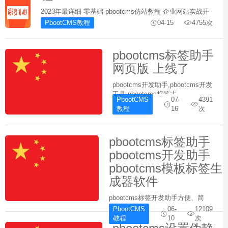
2023年最详细 零基础 pbootcms仿站教程 企业网站实战开
发教程 网站建设 （电脑端+移动端+上线部署）立即学习
PbootCMS教程
04-15
4755次
&amp;amp;amp;amp;amp;gt;&amp;amp;amp;amp;amp;gt;
pbootcms标签助手
网页版 上线了
pbootcms开发助手,pbootcms开发
工具,pbootcms标签大
PbootCMS
07-
4391
全,pbootcms标签生成工
教程
16
次
具,pbootcms仿站小工具
pbootcms标签助手
pbootcms开发助手
pbootcms模板标签生
成器软件
pbootcms标签开发助手方便、简
洁、高效集合了开发过程中用到的
PbootCMS
06-
12109
所有标签。联系官网客服免费下载
教程
10
次