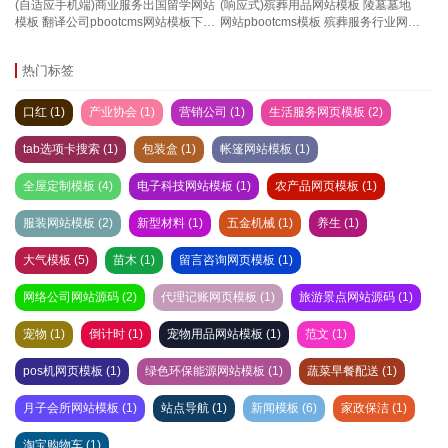
(自适应手机端)商业服务出国留学网站
(响应式)殡葬用品网站模板 陵墓墓地
模板 翻译公司pbootcms网站模板下载
网站pbootcms模板 殡葬服务行业网站
语言翻译机构类网站pbootcms源码
源码下载
热门标签
口红 (1)
产业协会 (1)
营销公司 (1)
生活服务网页模板 (2)
tab选项卡搜索 (1)
包装盒 (1)
帐篷网站模板 (1)
全屋定制模板 (4)
电子科技网站模板 (1)
农产品网页模板 (1)
服装网站模板 (2)
新型材料 (1)
五金机械 (1)
养生 (1)
大气模板 (5)
苗木 (1)
留言咨询网页模板 (1)
网络公司网站源码 (2)
代理记账网页模板 (1)
旅游景点网站源码 (1)
宠物 (1)
倒计时 (1)
宠物用品网站模板 (1)
范文 (1)
pos机网页模板 (1)
绿色环保能源网站模板 (1)
蔬菜早餐配送 (1)
月子会所网站模板 (1)
站点导航 (1)
新闻模板 (6)
家政保洁 (1)
淘宝购物车 (1)