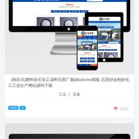
(响应式)磨料砂石化工滤料石材厂家pbootcms模板 石英砂金刚砂化
工工业生产网站源码下载
工业
|
设备
PB模板
VIP
2826