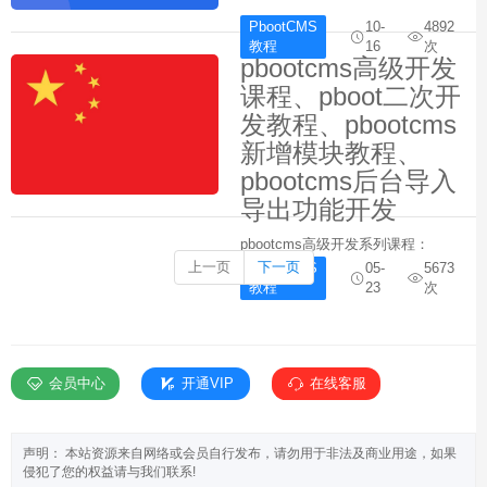
PbootCMS
10-
4892
教程
16
次
pbootcms高级开发
课程、pboot二次开
发教程、pbootcms
新增模块教程、
pbootcms后台导入
导出功能开发
pbootcms高级开发系列课程：
①、PbootCMS列表页多条件筛
上一页
下一页
PbootCMS
05-
5673
选，高级表单应用，API无刷新应
教程
23
次
用，复杂页面开发（多个），后台
导入导出功能开发，模块增加开
发、模块功能二次开发、会员中
心、tag标签...
会员中心
开通VIP
在线客服
声明： 本站资源来自网络或会员自行发布，请勿用于非法及商业用途，如果
侵犯了您的权益请与我们联系!