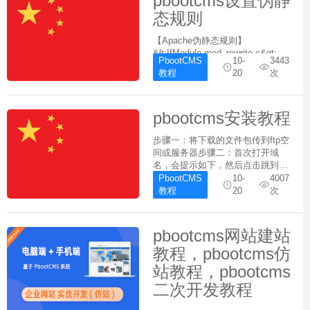
pbootcms设置伪静
态规则
【Apache伪静态规则】
&lt;IfModule mod_rewrite.c&gt;
PbootCMS
10-
3443
Options +FollowSymlinks
教程
20
次
RewriteEngine On RewriteCond ...
pbootcms安装教程
步骤一：将下载的文件包传到ftp空
间或服务器步骤二：首次打开域
名，会提示如下，然后点击跳到
pbootcms官网步骤三：到官网获
PbootCMS
10-
4007
取授权码步骤四：登陆后台地址：
教程
20
次
域名/admin.php账号：
admin&amp;amp;amp;...
pbootcms网站建站
教程，pbootcms仿
站教程，pbootcms
二次开发教程