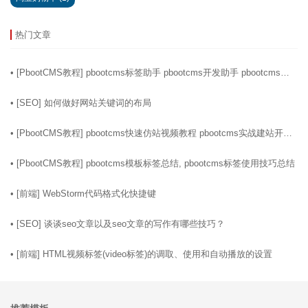
热门文章
06-10
• [
PbootCMS教程
]
pbootcms标签助手 pbootcms开发助手 pbootcms模
板标签生成器软件
07-22
• [
SEO
]
如何做好网站关键词的布局
04-29
• [
PbootCMS教程
]
pbootcms快速仿站视频教程 pbootcms实战建站开发
教程
05-01
• [
PbootCMS教程
]
pbootcms模板标签总结, pbootcms标签使用技巧总结
01-28
• [
前端
]
WebStorm代码格式化快捷键
01-04
• [
SEO
]
谈谈seo文章以及seo文章的写作有哪些技巧？
02-02
• [
前端
]
HTML视频标签(video标签)的调取、使用和自动播放的设置