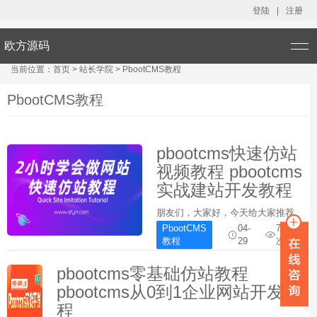
登陆
|
注册
欧方源码
当前位置：
首页
>
站长学院
>
PbootCMS教程
PbootCMS教程
pbootcms快速仿站
视频教程 pbootcms
实战建站开发教程
朋友们，大家好，今天给大家推荐
一套快速仿站实战教程。快速学习
PbootCMS
04-
7114
企业网站的开发。以下是课程结
教程
29
次
构：实战的是一个完整的企业站，
大家可以快速学习掌握仿站，快速
pbootcms零基础仿站教程
实现一个企业网站的全流程开发，
pbootcms从0到1企业网站开发教
主要视频目录如下：1、...
程